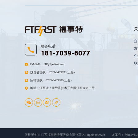
企
服务电话
发
181-7039-6077
企
联
E-MAIL：
HR@jx-first.com
投资者热线：0793-8469832(上饶)
招聘热线：0793-8469888(上饶)
地址：江西省上饶经济技术开发区江家大道51号
版权所有 © 江西福事特液压股份有限公司 All rights reserved
备案号： 赣ICP备200