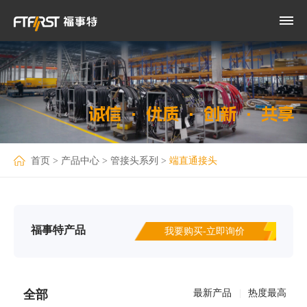
诚信 · 优质 · 创新 · 共享
首页
>
产品中心
>
管接头系列
>
端直通接头
福事特产品
我要购买-立即询价
全部
最新产品
|
热度最高