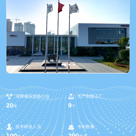
深耕液压管路行业
生产制造工厂
20
9
年
个
技术研发人员
专利数量
100
200