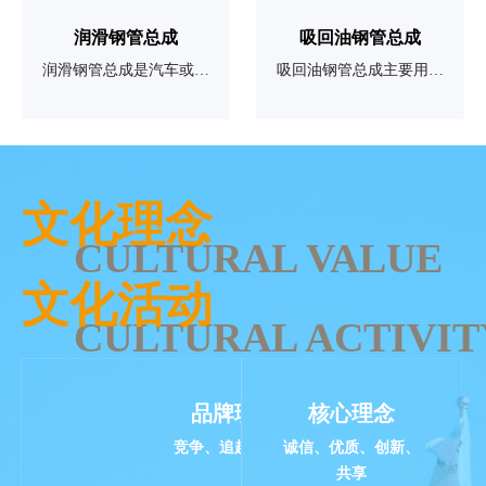
润滑钢管总成
吸回油钢管总成
润滑钢管总成是汽车或机
吸回油钢管总成主要用于
械设备中用于润滑系统的
汽车或机械设备中，其主
重要部件，它主要负责将
要作用是将油液从油箱吸
润滑油从油箱输送到需要
回到油泵中。福事特吸回
润滑的部件，如发动机、
油钢管总成最低可以实现
文化理念
齿轮箱等。润滑钢管总成
1D折弯半径，管端采用螺
CULTURAL VALUE
通常由钢管、接头、密封
旋滚压制作的箍筋，法
文化活动
件等组成，具有一定的柔
兰、钢管无缝焊接，以上
CULTURAL ACTIVIT
韧性，以适应设备在运行
特性成就了福事特吸回油
过程中的振动和位移。
管完美的整体式结构特
点。
品牌理念
核心理念
竞争、追赶、超越
诚信、优质、创新、
共享